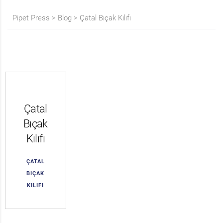
Pipet Press
>
Blog
>
Çatal Bıçak Kılıfı
Çatal
Bıçak
Kılıfı
ÇATAL
BIÇAK
KILIFI