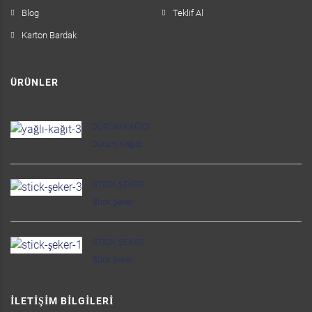
Blog
Teklif Al
Karton Bardak
ÜRÜNLER
DÜRÜM KAĞIDI
Dürüm Kağıdı
STICK ŞEKER
Stick Şeker
STICK ŞEKER
Stick Şeker
İLETIŞIM BILGILERI