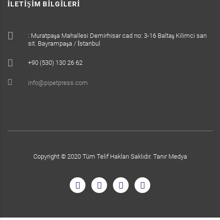
İLETIŞIM BILGILERI
: Muratpaşa Mahallesi Demirhisar cad no: 3-16 Baltaş Kilimci san
sit. Bayrampaşa / İstanbul
+90 (530) 130 26 62
info@pipetpress.com
Copyright © 2020 Tüm Telif Hakları Saklıdır.
Tanır Medya