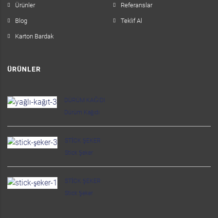
Ürünler
Referanslar
Blog
Teklif Al
Karton Bardak
ÜRÜNLER
DÜRÜM KAĞIDI
Dürüm Kağıdı
STICK ŞEKER
Stick Şeker
STICK ŞEKER
Stick Şeker