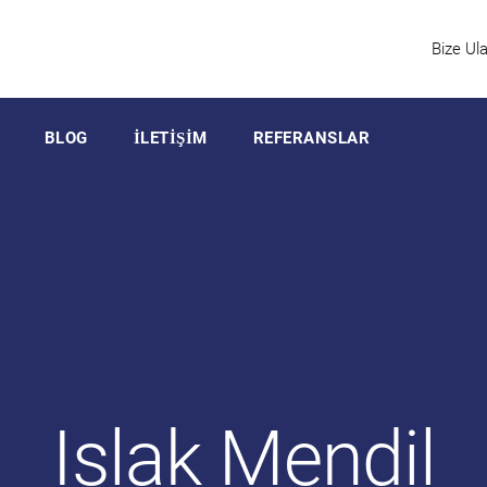
Bize Ula
BLOG
İLETIŞIM
REFERANSLAR
Islak Mendil