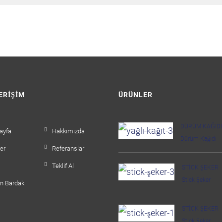
 ERIŞIM
ÜRÜNLER
DÜRÜM KAĞIDI
ayfa
Hakkımızda
Dürüm Kağıdı
er
Referanslar
Teklif Al
STICK ŞEKER
Stick Şeker
on Bardak
STICK ŞEKER
Stick Şeker