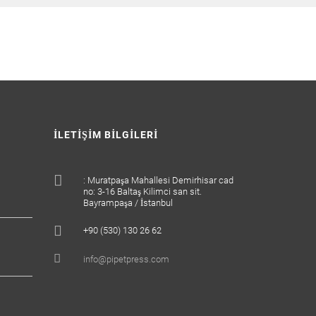
İLETIŞIM BILGILERI
: Muratpaşa Mahallesi Demirhisar cad
no: 3-16 Baltaş Kilimci san sit.
Bayrampaşa / İstanbul
+90 (530) 130 26 62
info@pipetpress.com