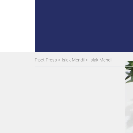
Pipet Press
>
Islak Mendil
>
Islak Mendil